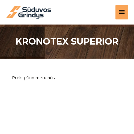
Pereiti
PAGR
prie
turinio
MEN
KRONOTEX SUPERIOR
Prekių šiuo metu nėra.