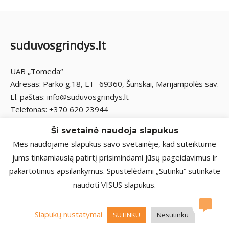
suduvosgrindys.lt
UAB „Tomeda“
Adresas: Parko g.18, LT -69360, Šunskai, Marijampolės sav.
El. paštas: info@suduvosgrindys.lt
Telefonas: +370 620 23944
Ši svetainė naudoja slapukus
Mes naudojame slapukus savo svetainėje, kad suteiktume
jums tinkamiausią patirtį prisimindami jūsų pageidavimus ir
pakartotinius apsilankymus. Spustelėdami „Sutinku“ sutinkate
naudoti VISUS slapukus.
2026 © Visos teisės saugomos | UAB „Tomeda“
Privatumo politika
Slapukų nustatymai
SUTINKU
Nesutinku