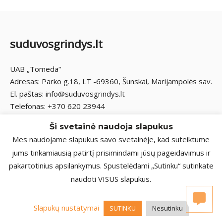
suduvosgrindys.lt
UAB „Tomeda“
Adresas: Parko g.18, LT -69360, Šunskai, Marijampolės sav.
El. paštas: info@suduvosgrindys.lt
Telefonas: +370 620 23944
Ši svetainė naudoja slapukus
Mes naudojame slapukus savo svetainėje, kad suteiktume
jums tinkamiausią patirtį prisimindami jūsų pageidavimus ir
pakartotinius apsilankymus. Spustelėdami „Sutinku“ sutinkate
naudoti VISUS slapukus.
2026 © Visos teisės saugomos | UAB „Tomeda“
Privatumo politika
Slapukų nustatymai
SUTINKU
Nesutinku