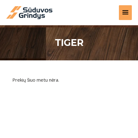
Pereiti
PAGR
prie
turinio
MEN
TIGER
Prekių šiuo metu nėra.