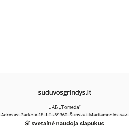
suduvosgrindys.lt
UAB „Tomeda“
Adresas: Parko g.18, LT -69360, Šunskai, Marijampolės sav.
El. paštas: info@suduvosgrindys.lt
Ši svetainė naudoja slapukus