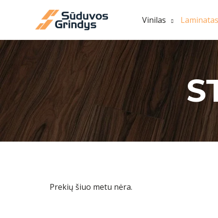
Pereiti
prie
Vinilas
Laminata
turinio
S
Prekių šiuo metu nėra.