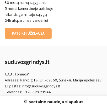
30 metų namų sąlygomis
5 metai komercinėje aplinkoje
laikantis gamintojo sąlygų
24h atsparumas vandeniui
PATEIKTI UŽKLAUSĄ
suduvosgrindys.lt
UAB „Tomeda“
Adresas: Parko g.18, LT -69360, Šunskai, Marijampolės sav.
El. paštas: info@suduvosgrindys.lt
Telefonas: +370 620 23944
Ši svetainė naudoja slapukus