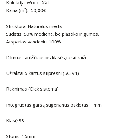
Kolekcija: Wood XXL
Kaina (m²): 50,00€
Struktūra: Natūralus medis
Sudėtis :50% mediena, be plastiko ir gumos.
Atsparios vandeniui 100%
Dilumas :aukščiausios klasės,nesibraižo
Užraktai 5 kartus stipresni (5G,V4)
Rakinimas (Click sistema)
Integruotas garsą sugeriantis paklotas 1 mm
Klasė 33
Storis: 7,5mm