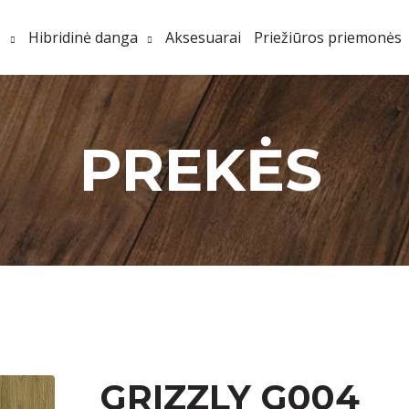
s
Hibridinė danga
Aksesuarai
Priežiūros priemonės
PREKĖS
GRIZZLY G004