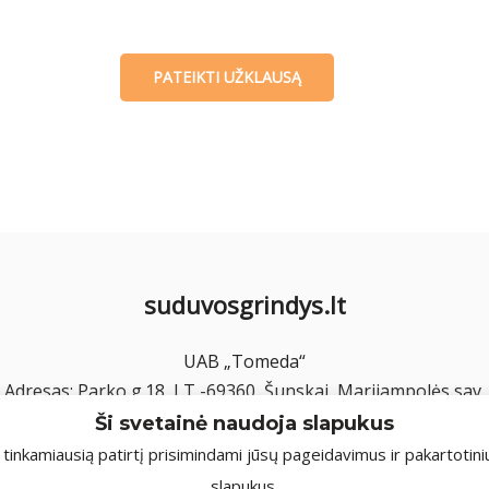
PATEIKTI UŽKLAUSĄ
suduvosgrindys.lt
UAB „Tomeda“
Adresas: Parko g.18, LT -69360, Šunskai, Marijampolės sav.
El. paštas: info@suduvosgrindys.lt
Ši svetainė naudoja slapukus
Telefonas: +370 620 23944
nkamiausią patirtį prisimindami jūsų pageidavimus ir pakartotini
slapukus.