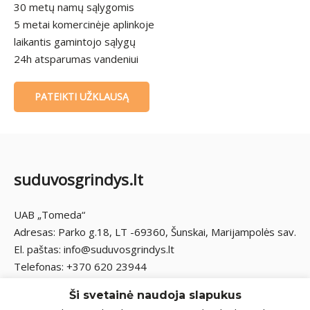
30 metų namų sąlygomis
5 metai komercinėje aplinkoje
laikantis gamintojo sąlygų
24h atsparumas vandeniui
PATEIKTI UŽKLAUSĄ
suduvosgrindys.lt
UAB „Tomeda“
Adresas: Parko g.18, LT -69360, Šunskai, Marijampolės sav.
El. paštas: info@suduvosgrindys.lt
Telefonas: +370 620 23944
Ši svetainė naudoja slapukus