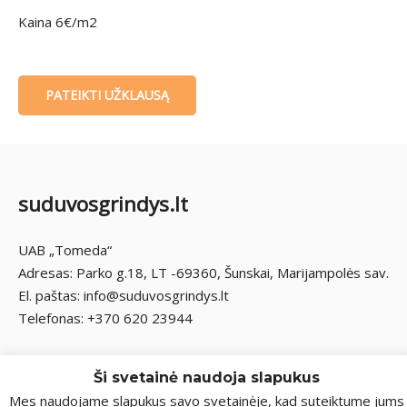
Kaina 6€/m2
PATEIKTI UŽKLAUSĄ
suduvosgrindys.lt
UAB „Tomeda“
Adresas: Parko g.18, LT -69360, Šunskai, Marijampolės sav.
El. paštas: info@suduvosgrindys.lt
Telefonas: +370 620 23944
Ši svetainė naudoja slapukus
Mes naudojame slapukus savo svetainėje, kad suteiktume jums